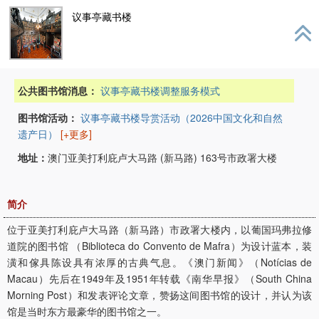
navig
议事亭藏书楼
公共图书馆消息：
议事亭藏书楼调整服务模式
图书馆活动：
议事亭藏书楼导赏活动（2026中国文化和自然
遗产日）
[+更多]
地址：
澳门亚美打利庇卢大马路 (新马路) 163号市政署大楼
简介
位于亚美打利庇卢大马路（新马路）市政署大楼内，以葡国玛弗拉修
道院的图书馆 （Biblioteca do Convento de Mafra）为设计蓝本，装
潢和傢具陈设具有浓厚的古典气息。《澳门新闻》（Notícias de
Macau）先后在1949年及1951年转载《南华早报》（South China
Morning Post）和发表评论文章，赞扬这间图书馆的设计，并认为该
馆是当时东方最豪华的图书馆之一。