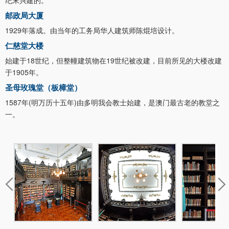
邮政局大厦
1929年落成。由当年的工务局华人建筑师陈焜培设计。
仁慈堂大楼
始建于18世纪，但整幢建筑物在19世纪被改建，目前所见的大楼改建
于1905年。
圣母玫瑰堂（板樟堂）
1587年(明万历十五年)由多明我会教士始建，是澳门最古老的教堂之
一。