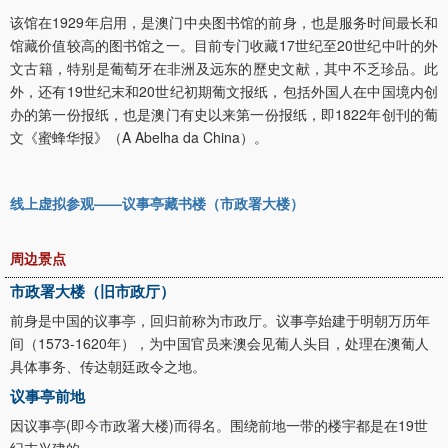
该馆在1929年启用，是澳门中央图书馆的前身，也是服务时间最长和
馆藏价值较高的图书馆之一。目前专门收藏17世纪至20世纪中叶的外
文古籍，特别是葡萄牙在非洲及远东的歷史文献，其中不乏珍品。此
外，还有19世纪末和20世纪初期葡文报纸，包括外国人在中国境内创
办的第一份报纸，也是澳门有史以来第一份报纸，即1822年创刊的葡
文《蜜蜂华报》（A Abelha da China）。
线上虚拟参观——议事亭藏书楼（市政署大楼）
周边景点
市政署大楼（旧市政厅）
前身是中国的议事亭，回归前称为市政厅。议事亭始建于明朝万历年
间（1573-1620年），为中国官员来澳会见葡人头目，处理在澳葡人
具体事务、传达朝廷政令之地。
议事亭前地
因议事亭(即今市政署大楼)而得名。围绕前地一带的楼宇都是在19世
纪末兴建的。