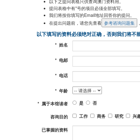
以下之提问表格只供查询澳门资料用。
提问表格中有*号的项目必须全部填写。
我们将按你填写的Email地址回答你的提问。
在提出问题前，请您先查看
以下填写的资料必须绝对正确，否则我们将不
*
姓名
*
电邮
*
电话
*
年龄
是
否
*
属于本馆读者
工作
商务
研究
兴趣
咨询目的
已掌握的资料