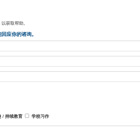
，以获取帮助。
能回应你的谘询。
 / 持续教育
学校习作