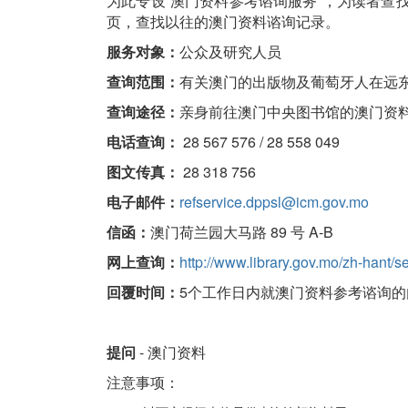
为此专设“澳门资料参考谘询服务”，为读者
页，查找以往的澳门资料谘询记录。
服务对象：
公众及研究人员
查询范围：
有关澳门的出版物及葡萄牙人在远
查询途径：
亲身前往澳门中央图书馆的澳门资
电话查询：
28 567 576 / 28 558 049
图文传真：
28 318 756
电子邮件：
refservice.dppsl@icm.gov.mo
信函：
澳门荷兰园大马路 89 号 A-B
网上查询：
http://www.library.gov.mo/zh-hant/s
回覆时间：
5个工作日内就澳门资料参考谘询
提问
- 澳门资料
注意事项：