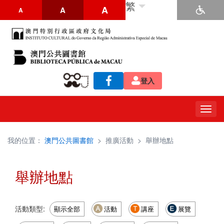
繁
A
A
A
登入
Togg
navig
我的位置：
澳門公共圖書館
>
推廣活動
>
舉辦地點
舉辦地點
活動類型:
顯示全部
活動
講座
展覽