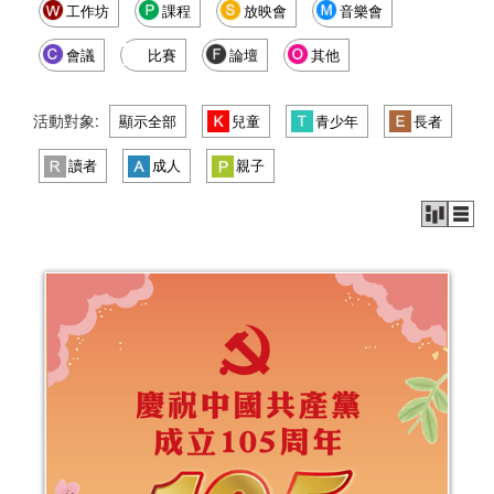
工作坊
課程
放映會
音樂會
會議
比賽
論壇
其他
活動對象:
顯示全部
兒童
青少年
長者
讀者
成人
親子