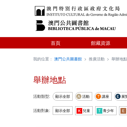
首頁
館藏資源
我的位置：
澳門公共圖書館
>
推廣活動
>
舉辦地
舉辦地點
活動類型:
顯示全部
活動
講座
展
活動對象:
顯示全部
兒童
青少年