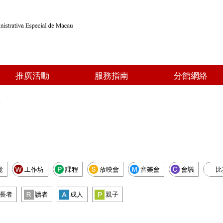
推廣活動
服務指南
分館網絡
點
覽
工作坊
課程
放映會
音樂會
會議
比
長者
讀者
成人
親子