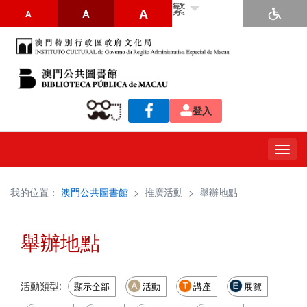
繁
A
A
A
登入
Togg
navig
我的位置：
澳門公共圖書館
>
推廣活動
>
舉辦地點
舉辦地點
活動類型:
顯示全部
活動
講座
展覽