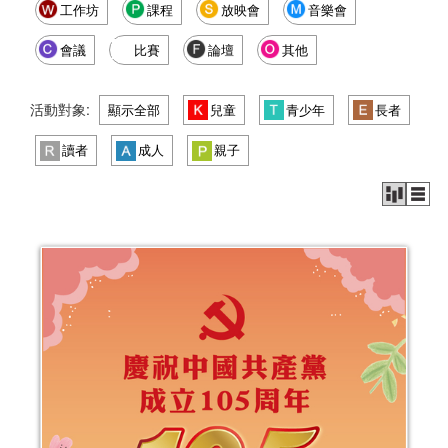
工作坊
課程
放映會
音樂會
會議
比賽
論壇
其他
活動對象:
顯示全部
兒童
青少年
長者
讀者
成人
親子