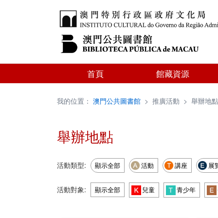
首頁
館藏資源
我的位置：
澳門公共圖書館
>
推廣活動
>
舉辦地
舉辦地點
活動類型:
顯示全部
活動
講座
展
活動對象:
顯示全部
兒童
青少年