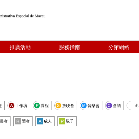
推廣活動
服務指南
分館網絡
點
覽
工作坊
課程
放映會
音樂會
會議
比
長者
讀者
成人
親子