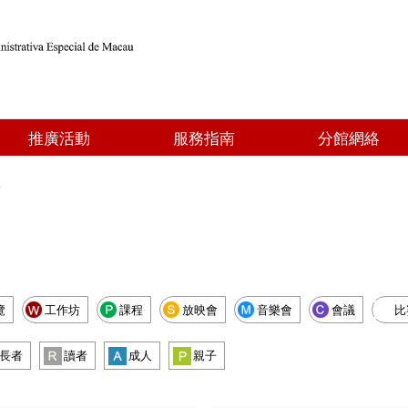
推廣活動
服務指南
分館網絡
點
覽
工作坊
課程
放映會
音樂會
會議
比
長者
讀者
成人
親子