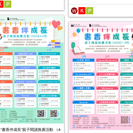
6年“書香伴成長”親子閱讀推廣活動 （4-