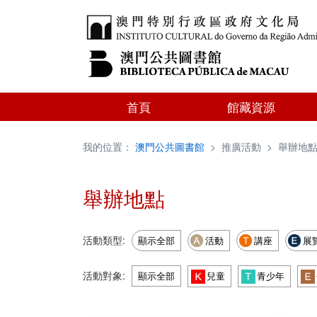
首頁
館藏資源
我的位置：
澳門公共圖書館
>
推廣活動
>
舉辦地
舉辦地點
活動類型:
顯示全部
活動
講座
展
活動對象:
顯示全部
兒童
青少年