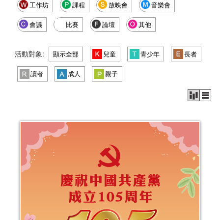
工作坊
課程
放映會
音樂會
會議
比賽
論壇
其他
活動對象:
顯示全部
兒童
青少年
長者
讀者
成人
親子