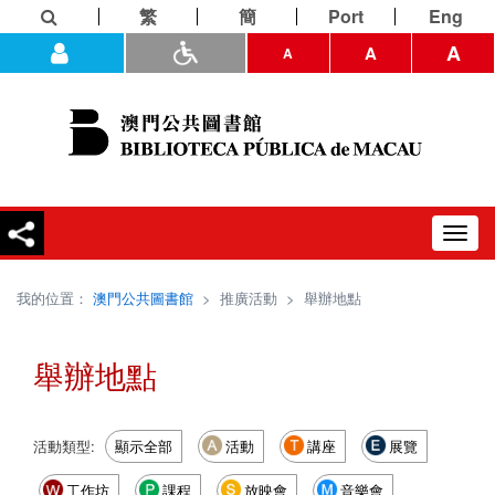
繁
簡
Port
Eng
A
A
A
Toggl
navig
我的位置：
澳門公共圖書館
>
推廣活動
>
舉辦地點
舉辦地點
活動類型:
顯示全部
活動
講座
展覽
工作坊
課程
放映會
音樂會