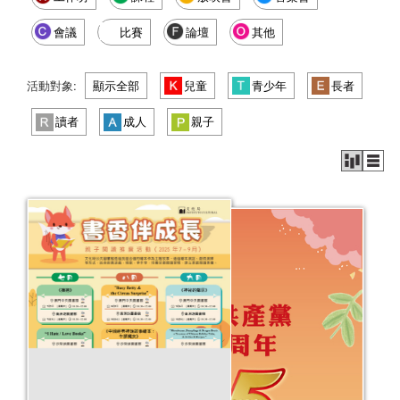
會議
比賽
論壇
其他
活動對象:
顯示全部
兒童
青少年
長者
讀者
成人
親子