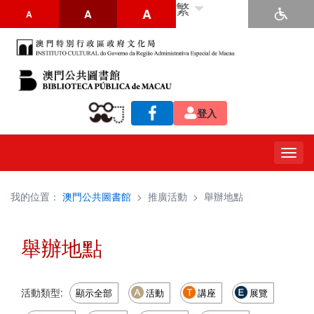
繁
A
A
A
登入
Togg
navig
我的位置：
澳門公共圖書館
>
推廣活動
>
舉辦地點
舉辦地點
活動類型:
顯示全部
活動
講座
展覽