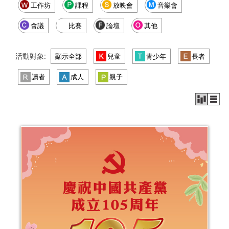
工作坊
課程
放映會
音樂會
會議
比賽
論壇
其他
活動對象:
顯示全部
兒童
青少年
長者
讀者
成人
親子