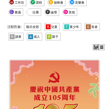
工作坊
課程
放映會
音樂會
會議
比賽
論壇
其他
活動對象:
顯示全部
兒童
青少年
長者
讀者
成人
親子