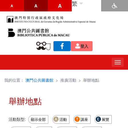
繁
A
A
A
登入
Togg
navig
我的位置：
澳門公共圖書館
>
推廣活動
>
舉辦地點
舉辦地點
活動類型:
顯示全部
活動
講座
展覽