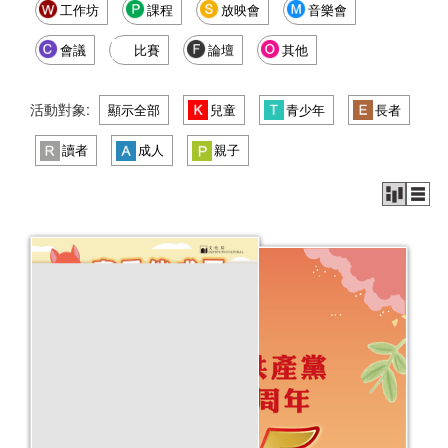
工作坊
課程
放映會
音樂會
會議
比賽
論壇
其他
活動對象:
顯示全部
兒童
青少年
長者
讀者
成人
親子