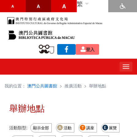
繁
A
A
A
登入
Togg
navig
我的位置：
澳門公共圖書館
>
推廣活動
>
舉辦地點
舉辦地點
活動類型:
顯示全部
活動
講座
展覽