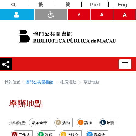
繁
簡
Port
Eng
A
A
A
Toggl
navig
我的位置：
澳門公共圖書館
>
推廣活動
>
舉辦地點
舉辦地點
活動類型:
顯示全部
活動
講座
展覽
工作坊
課程
放映會
音樂會