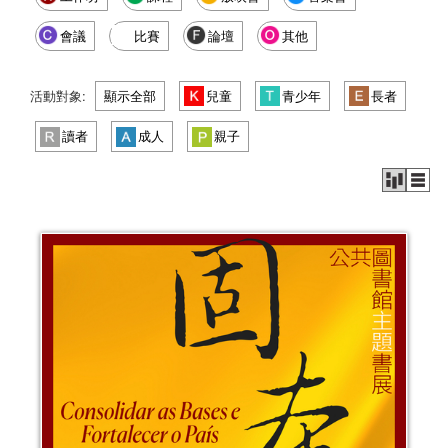
會議
比賽
論壇
其他
活動對象:
顯示全部
兒童
青少年
長者
讀者
成人
親子