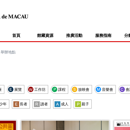
首頁
館藏資源
推廣活動
服務指南
分
>
舉辦地點
座
展覽
工作坊
課程
放映會
音樂會
會
少年
長者
讀者
成人
親子