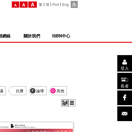
A
A
繁
簡
Port
Eng
A
館網絡
關於我們
ISBN中心
登入
長者
議
比賽
論壇
其他