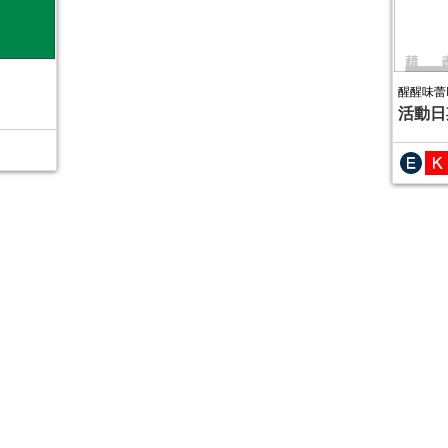
醒醒味蕾
活動日