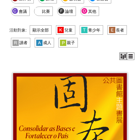
會議
比賽
論壇
其他
活動對象:
顯示全部
兒童
青少年
長者
讀者
成人
親子