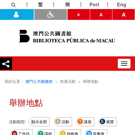
繁
簡
Port
Eng
A
A
A
Toggl
navig
我的位置：
澳門公共圖書館
>
推廣活動
>
舉辦地點
舉辦地點
活動類型:
顯示全部
活動
講座
展覽
工作坊
課程
放映會
音樂會