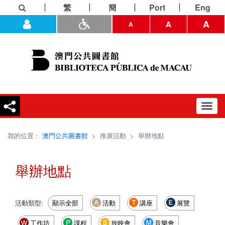
繁
簡
Port
Eng
A
A
A
Toggl
navig
我的位置：
澳門公共圖書館
>
推廣活動
>
舉辦地點
舉辦地點
活動類型:
顯示全部
活動
講座
展覽
工作坊
課程
放映會
音樂會