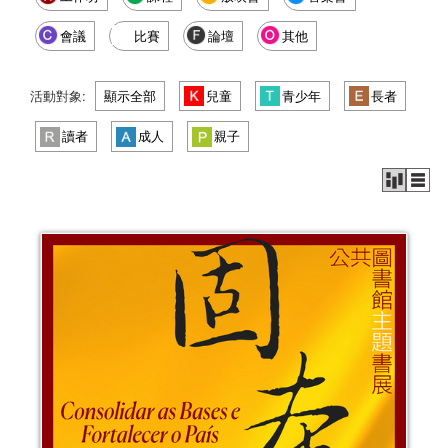
會議
比賽
論壇
其他
活動對象:
顯示全部
兒童
青少年
長者
讀者
成人
親子