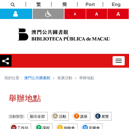
繁
簡
Port
Eng
A
A
A
Toggl
navig
我的位置：
澳門公共圖書館
>
推廣活動
>
舉辦地點
舉辦地點
活動類型:
顯示全部
活動
講座
展覽
工作坊
課程
放映會
音樂會