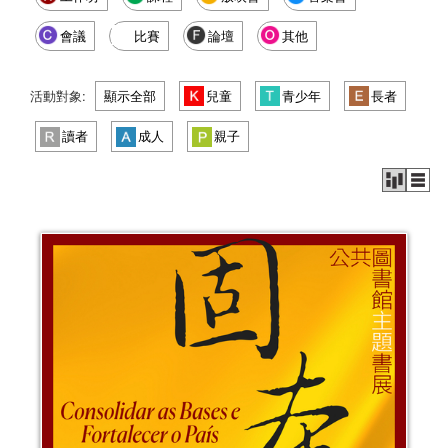
會議
比賽
論壇
其他
活動對象:
顯示全部
兒童
青少年
長者
讀者
成人
親子