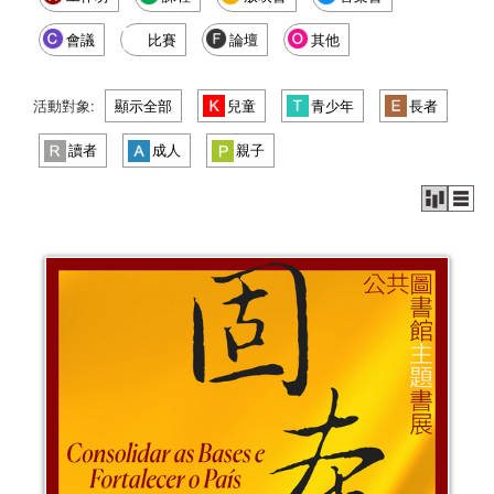
會議
比賽
論壇
其他
活動對象:
顯示全部
兒童
青少年
長者
讀者
成人
親子