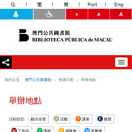
繁
簡
Port
Eng
A
A
A
Toggl
navig
我的位置：
澳門公共圖書館
>
推廣活動
>
舉辦地點
舉辦地點
活動類型:
顯示全部
活動
講座
展覽
工作坊
課程
放映會
音樂會