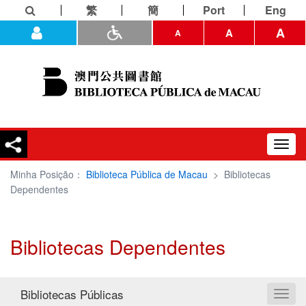
繁
簡
Port
Eng
A
A
A
Toggl
navig
Minha Posição：
Biblioteca Pública de Macau
>
Bibliotecas
Dependentes
Bibliotecas Dependentes
Bibliotecas Públicas
Toggl