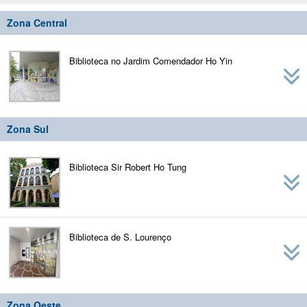
naviga
Zona Central
Biblioteca no Jardim Comendador Ho Yin
Zona Sul
Biblioteca Sir Robert Ho Tung
Biblioteca de S. Lourenço
Zona Oeste