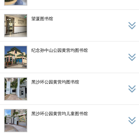
望厦图书馆
纪念孙中山公园黄营均图书馆
黑沙环公园黄营均图书馆
黑沙环公园黄营均儿童图书馆