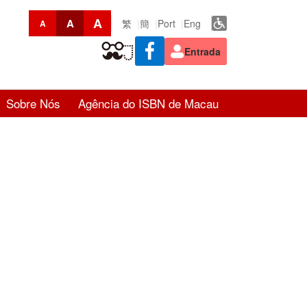
A
A
繁
簡
Port
Eng
A
Entrada
Sobre Nós
Agência do ISBN de Macau