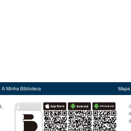
A Minha Biblioteca
Mapa 
©
,
d