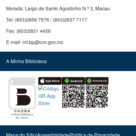
Morada:
Largo de Santo Agostinho N.º 3, Macau
Tel:
(853)2856 7576 / (853)2837 7117
Fax:
(853)2831 4456
E-mail:
inf.bp@icm.gov.mo
A Minha Biblioteca
Mapa do Sítio
|
Acessibilidade
|
Política de Privacidade