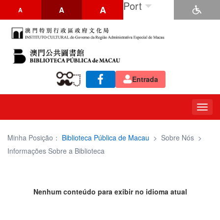
Port
A
A
A
Entrada
Togg
navig
Minha Posição：
Biblioteca Pública de Macau
>
Sobre Nós
>
Informações Sobre a Biblioteca
Nenhum conteúdo para exibir no idioma atual