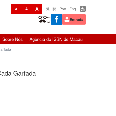
A
A
繁
簡
Port
Eng
A
Entrada
Sobre Nós
Agência do ISBN de Macau
Garfada
 Cada Garfada