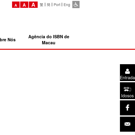
A
A
繁
簡
Port
Eng
A
Agência do ISBN de
bre Nós
Macau
Entrada
Idosos