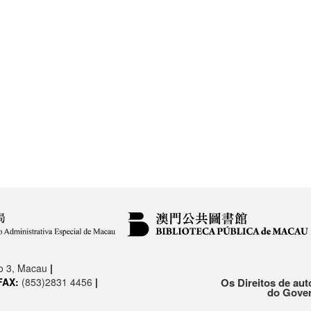
.o 3, Macau
|
FAX:
(853)2831 4456
|
Os Direitos de aut
do Gover