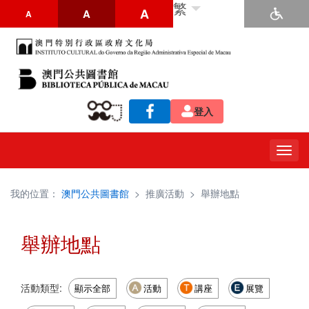
繁
A
A
A
登入
Togg
navig
我的位置：
澳門公共圖書館
>
推廣活動
>
舉辦地點
舉辦地點
活動類型:
顯示全部
活動
講座
展覽