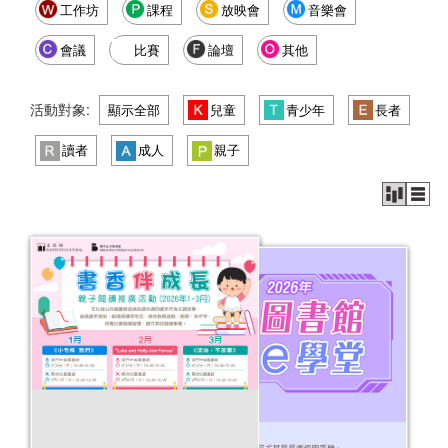
工作坊
課程
放映會
音樂會
會議
比賽
論壇
其他
活動對象:
顯示全部
兒童
青少年
長者
讀者
成人
親子