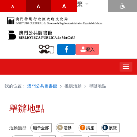
繁
A
A
A
登入
Togg
navig
我的位置：
澳門公共圖書館
>
推廣活動
>
舉辦地點
舉辦地點
活動類型:
顯示全部
活動
講座
展覽