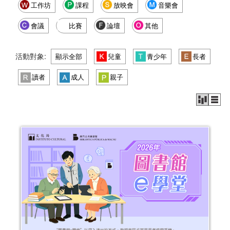
工作坊
課程
放映會
音樂會
會議
比賽
論壇
其他
活動對象:
顯示全部
兒童
青少年
長者
讀者
成人
親子