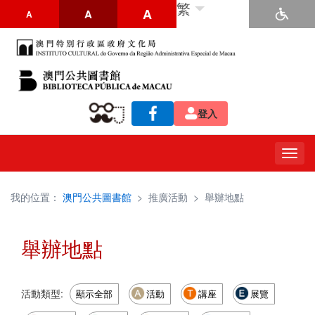
繁
A
A
A
登入
Togg
navig
我的位置：
澳門公共圖書館
>
推廣活動
>
舉辦地點
舉辦地點
活動類型:
顯示全部
活動
講座
展覽