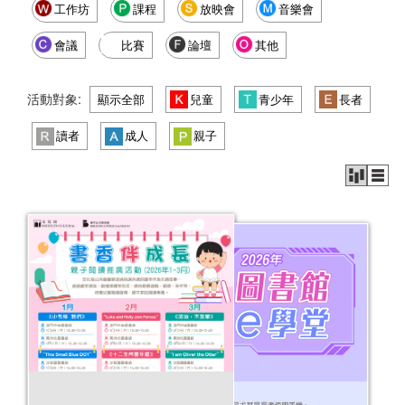
工作坊
課程
放映會
音樂會
會議
比賽
論壇
其他
活動對象:
顯示全部
兒童
青少年
長者
讀者
成人
親子