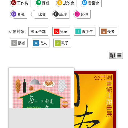
工作坊
課程
放映會
音樂會
會議
比賽
論壇
其他
活動對象:
顯示全部
兒童
青少年
長者
讀者
成人
親子