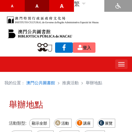
繁
A
A
A
登入
Togg
navig
我的位置：
澳門公共圖書館
>
推廣活動
>
舉辦地點
舉辦地點
活動類型:
顯示全部
活動
講座
展覽