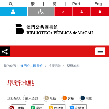
繁
簡
Port
Eng
A
A
A
Toggl
navig
我的位置：
澳門公共圖書館
>
推廣活動
>
舉辦地點
舉辦地點
活動類型:
顯示全部
活動
講座
展覽
工作坊
課程
放映會
音樂會