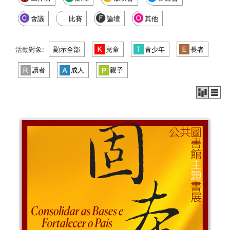
會議
比賽
論壇
其他
活動對象:
顯示全部
兒童
青少年
長者
讀者
成人
親子