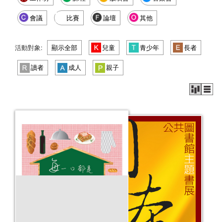
會議
比賽
論壇
其他
活動對象:
顯示全部
兒童
青少年
長者
讀者
成人
親子