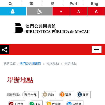
繁
簡
Port
Eng
A
A
A
Toggl
navig
我的位置：
澳門公共圖書館
>
推廣活動
>
舉辦地點
舉辦地點
活動類型:
顯示全部
活動
講座
展覽
工作坊
課程
放映會
音樂會