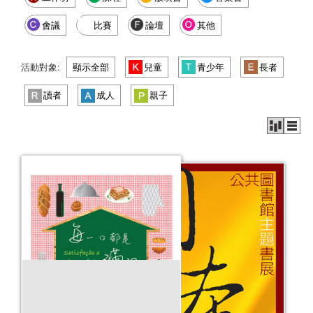
會議
比賽
論壇
其他
活動對象:
顯示全部
兒童
青少年
長者
讀者
成人
親子