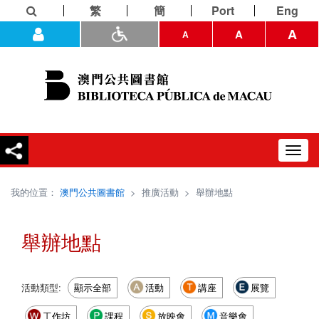
繁
簡
Port
Eng
A
A
A
Toggl
navig
我的位置：
澳門公共圖書館
>
推廣活動
>
舉辦地點
舉辦地點
活動類型:
顯示全部
活動
講座
展覽
工作坊
課程
放映會
音樂會