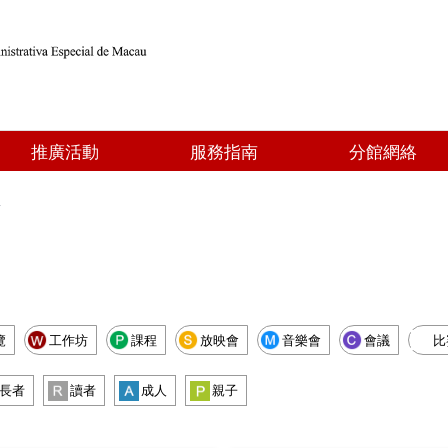
推廣活動
服務指南
分館網絡
點
覽
工作坊
課程
放映會
音樂會
會議
比
長者
讀者
成人
親子