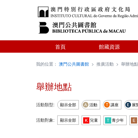
首頁
館藏資源
我的位置：
澳門公共圖書館
>
推廣活動
>
舉辦地
舉辦地點
活動類型:
顯示全部
活動
講座
展
活動對象:
顯示全部
兒童
青少年