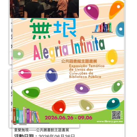
2025年“書香伴成長”親子閱讀推廣活動
（10-12月）
活動日期：
2025年10月04日
報名結束
“東亞文化之都”系列活動——走進何東藏
書樓
活動日期：
2025年09月27日
童樂無垠——公共圖書館主題書展
活動日期：
2026年06月26日