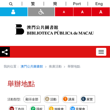
繁
簡
Port
Eng
A
A
A
Toggl
navig
我的位置：
澳門公共圖書館
>
推廣活動
>
舉辦地點
舉辦地點
活動類型:
顯示全部
活動
講座
展覽
工作坊
課程
放映會
音樂會