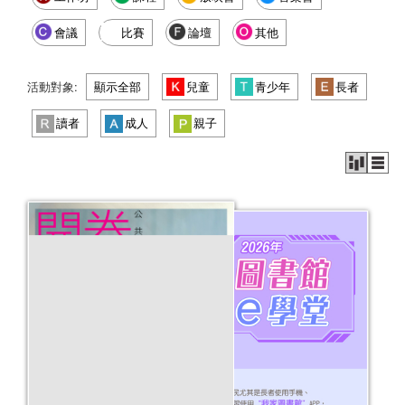
會議
比賽
論壇
其他
活動對象:
顯示全部
兒童
青少年
長者
讀者
成人
親子