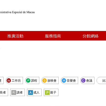
推廣活動
服務指南
分館網絡
點
覽
工作坊
課程
放映會
音樂會
會議
比
長者
讀者
成人
親子