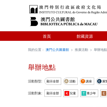
首頁
館藏資源
我的位置：
澳門公共圖書館
>
推廣活動
>
舉辦地
舉辦地點
活動類型:
顯示全部
活動
講座
展
活動對象:
顯示全部
兒童
青少年