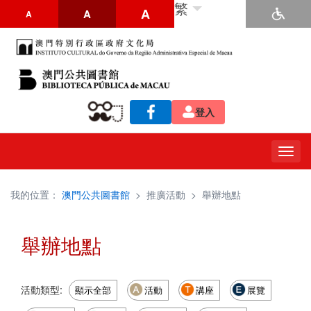
繁
A
A
A
登入
Togg
navig
我的位置：
澳門公共圖書館
>
推廣活動
>
舉辦地點
舉辦地點
活動類型:
顯示全部
活動
講座
展覽