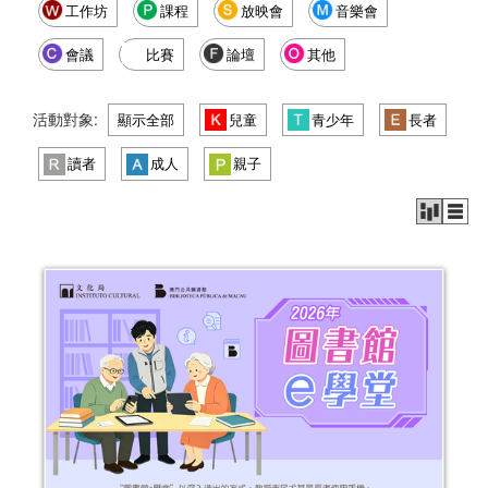
工作坊
課程
放映會
音樂會
會議
比賽
論壇
其他
活動對象:
顯示全部
兒童
青少年
長者
讀者
成人
親子