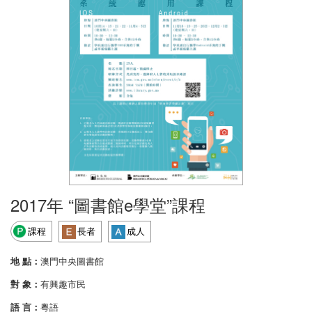
2017年 “圖書館e學堂”課程
課程
長者
成人
地 點：
澳門中央圖書館
對 象：
有興趣市民
語 言：
粵語