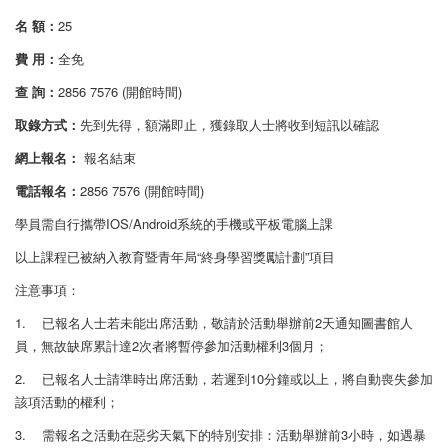
名 額：
25
費 用：
全免
查 詢：
2856 7576 (開館時間)
取錄方式：
先到先得，額滿即止，獲錄取人士將收到短訊以確認
網上報名：
報名結束
電話報名：
2856 7576 (開館時間)
學員需自行攜帶IOS/Android系統的手機或平板電腦上課
以上課程已被納入教育暨青年局“終身學習獎勵計劃”項目
注意事項：
1. 已報名人士若未能出席活動，敬請於活動舉辦前2天通知圖書館人
員，無故缺席累計達2次者將暫停參加活動權利3個月；
2. 已報名人士請準時出席活動，若遲到10分鐘或以上，將自動喪失參加
該項活動的權利；
3. 需報名之活動在惡劣天氣下的特別安排：活動舉辦前3小時，如遇暴