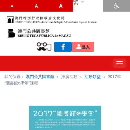
繁
A
A
A
登入
Toggl
navig
我的位置：
澳門公共圖書館
>
推廣活動
>
活動類型
>
2017年
“圖書館e學堂”課程