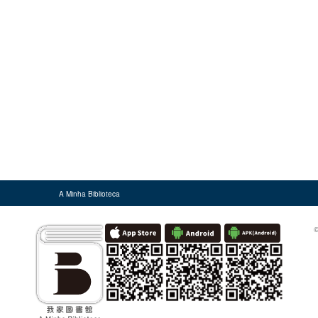
A Minha Biblioteca
©