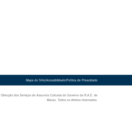
Mapa do Sítio
|
Acessibilidade
|
Política de Privacidade
 Direcção dos Serviços de Assuntos Culturais do Governo da R.A.E. de
Macau. Todos os direitos reservados.