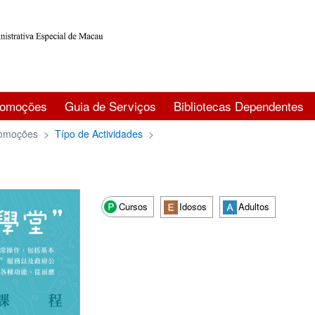
romoções
Guia de Serviços
Bibliotecas Dependentes
omoções
>
Típo de Actividades
>
Cursos
Idosos
Adultos