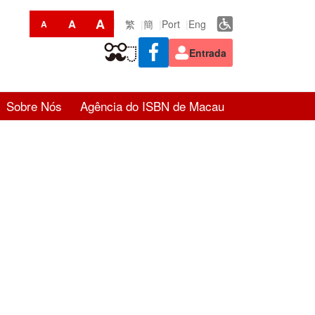
A
A
繁
簡
Port
Eng
A
Entrada
Sobre Nós
Agência do ISBN de Macau