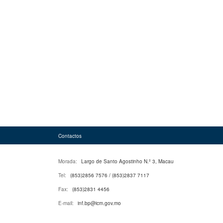
Contactos
Morada:
Largo de Santo Agostinho N.º 3, Macau
Tel:
(853)2856 7576 / (853)2837 7117
Fax:
(853)2831 4456
E-mail:
inf.bp@icm.gov.mo