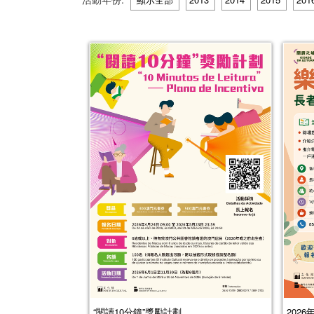
“閱讀10分鐘”獎勵計劃
202