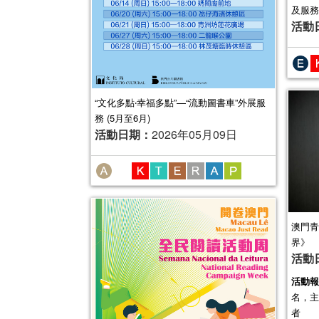
及服務
活動
“文化多點‧幸福多點”—“流動圖書車”外展服
務 (5月至6月)
活動日期：
2026年05月09日
澳門青
界》
活動
活動報
名，主
者