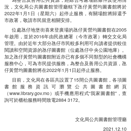
況，文化局公共圖書館管理廳轄下氹仔黃營均圖書館將於
2022年1月1日（星期六）起停止服務，有關場館將歸還予
市政署，敬請市民留意相關安排。
位處氹仔地堡街喜來登廣場的氹仔黃營均圖書館在2005
年啟用，並於2016年由民政總署（今市政署）轉交文化局
管理。由於近年大部分氹仔市民較多利用可向讀者提供較佳
閱讀和空間資源的氹仔圖書館（位處氹仔中央公園地庫）。
加之氹仔黃營均圖書館附近亦已有多個不同類型的社會機構
服務中心，可為市民提供服務，為整合及善用公共資源，氹
仔黃營均圖書館將在2022年1月1日起停止服務。
目前，文化局在各區共設置了15間公共圖書館，各項圖
書館服務資訊可瀏覽公共圖書館網頁
（www.library.gov.mo）或手機應用程式“我家圖書館”，查
詢可於櫃枱服務時間致電2884 3172。
文化局公共圖書館管理廳
2021.12.10