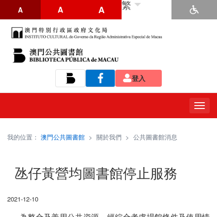
繁
A
A
A
登入
Tog
navi
我的位置：
澳門公共圖書館
>
關於我們
>
公共圖書館消息
氹仔黃營均圖書館停止服務
2021-12-10
為整合及善用公共資源，經綜合考慮場館條件及使用情