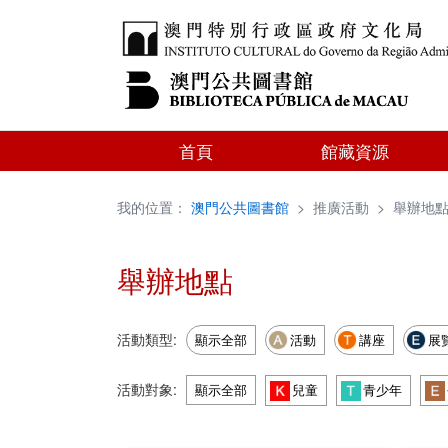
首頁
館藏資源
我的位置：
澳門公共圖書館
>
推廣活動
>
舉辦地
舉辦地點
活動類型:
顯示全部
活動
講座
展
活動對象:
顯示全部
兒童
青少年