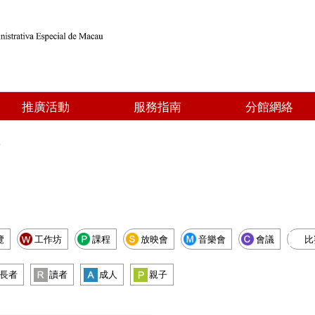
推廣活動
服務指南
分館網絡
點
覽
工作坊
課程
放映會
音樂會
會議
比
長者
讀者
成人
親子