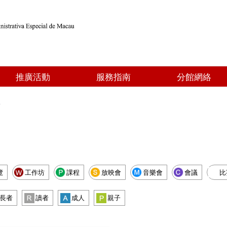
推廣活動
服務指南
分館網絡
點
覽
工作坊
課程
放映會
音樂會
會議
比
長者
讀者
成人
親子