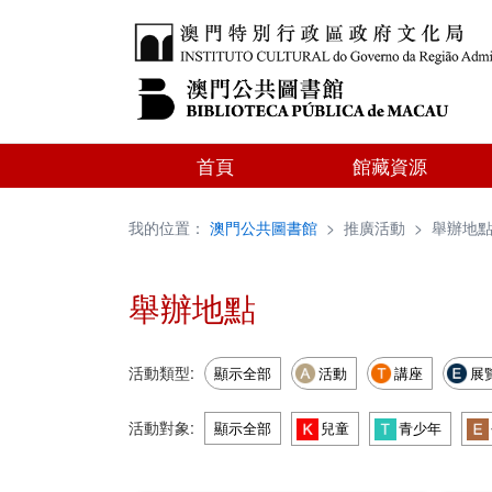
首頁
館藏資源
我的位置：
澳門公共圖書館
>
推廣活動
>
舉辦地
舉辦地點
活動類型:
顯示全部
活動
講座
展
活動對象:
顯示全部
兒童
青少年