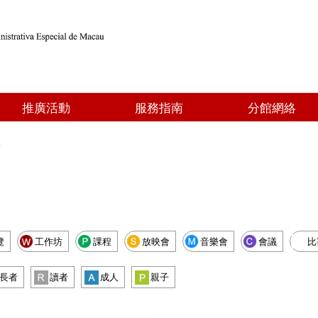
推廣活動
服務指南
分館網絡
點
覽
工作坊
課程
放映會
音樂會
會議
比
長者
讀者
成人
親子