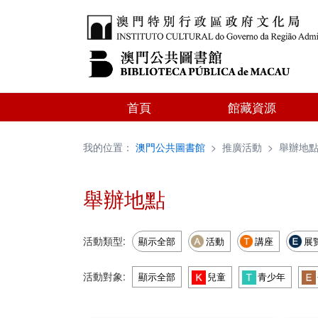
首頁
館藏資源
我的位置：
澳門公共圖書館
>
推廣活動
>
舉辦地
舉辦地點
活動類型:
顯示全部
活動
講座
展
活動對象:
顯示全部
兒童
青少年