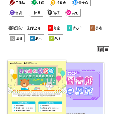
工作坊
課程
放映會
音樂會
會議
比賽
論壇
其他
活動對象:
顯示全部
兒童
青少年
長者
讀者
成人
親子