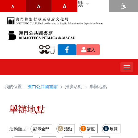
繁
A
A
A
登入
Togg
navig
我的位置：
澳門公共圖書館
>
推廣活動
>
舉辦地點
舉辦地點
活動類型:
顯示全部
活動
講座
展覽