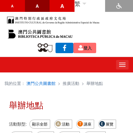
繁
A
A
A
登入
Togg
navig
我的位置：
澳門公共圖書館
>
推廣活動
>
舉辦地點
舉辦地點
活動類型:
顯示全部
活動
講座
展覽