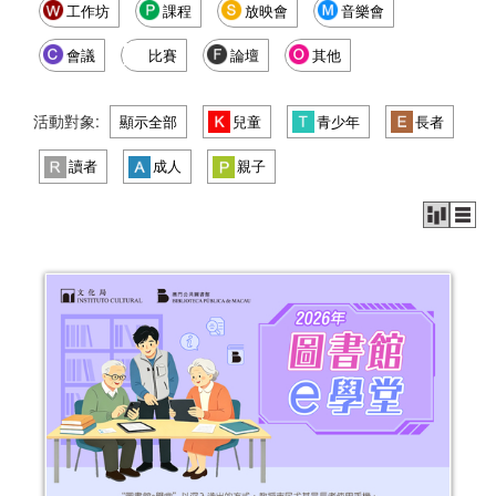
工作坊
課程
放映會
音樂會
會議
比賽
論壇
其他
活動對象:
顯示全部
兒童
青少年
長者
讀者
成人
親子