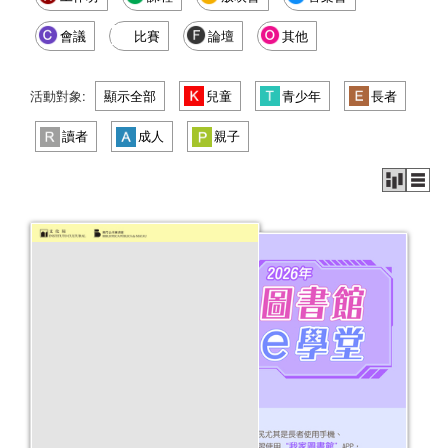
會議
比賽
論壇
其他
活動對象:
顯示全部
兒童
青少年
長者
讀者
成人
親子