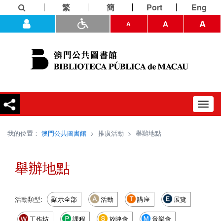
繁
簡
Port
Eng
A
A
A
Toggl
navig
我的位置：
澳門公共圖書館
>
推廣活動
>
舉辦地點
舉辦地點
活動類型:
顯示全部
活動
講座
展覽
工作坊
課程
放映會
音樂會