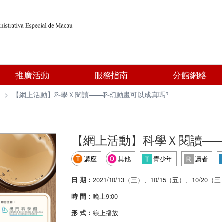
推廣活動
服務指南
分館網絡
型
>
【網上活動】科學Ｘ閱讀——科幻動畫可以成真嗎?
【網上活動】科學Ｘ閱讀—
講座
其他
青少年
讀者
日 期：
2021/10/13（三）、10/15（五）、10/20（
時 間：
晚上9:00
形 式：
線上播放