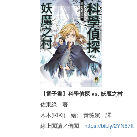
【電子書】科學偵探 vs. 妖魔之村
佐東綠 著
木木(KIKI) 繪; 黃薇嬪 譯
線上閱讀／借閱
https://bit.ly/2YN57ft