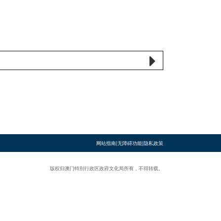
网站指南
|
无障碍功能
|
隐私政策
版权归澳门特别行政区政府文化局所有，不得转载。