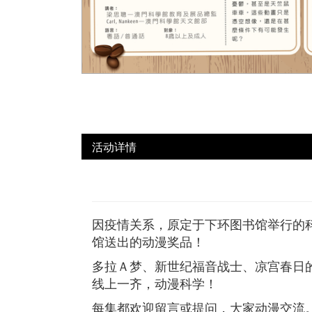
活动详情
因疫情关系，原定于下环图书馆举行的科
馆送出的动漫奖品！
多拉Ａ梦、新世纪福音战士、凉宫春日
线上一齐，动漫科学！
每集都欢迎留言或提问，大家动漫交流