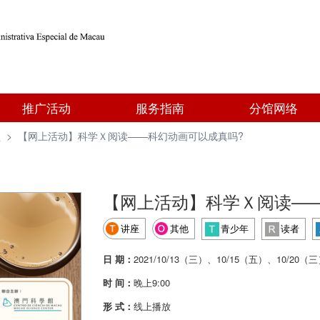
推广活动
服务指南
分馆网络
型
>
【网上活动】科学Ｘ阅读——科幻动画可以成真吗?
【网上活动】科学Ｘ阅读—
讲座
其他
青少年
读者
日 期：
2021/10/13（三）、10/15（五）、10/20（
时 间：
晚上9:00
形 式：
线上播放