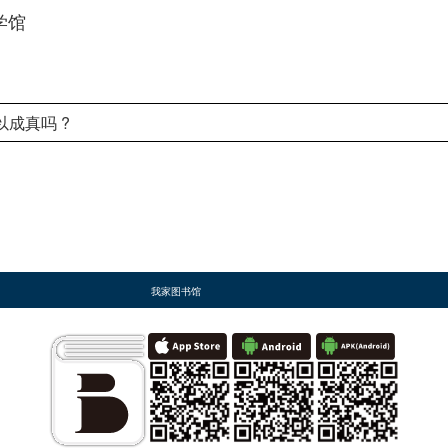
学馆
以成真吗 ?
我家图书馆