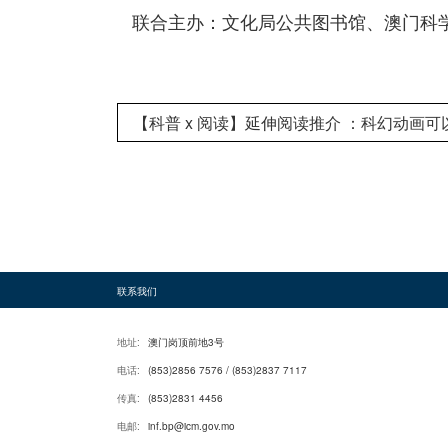
联合主办：文化局公共图书馆、澳门科
【科普 x 阅读】延伸阅读推介 ：科幻动画可
联系我们
地址:
澳门岗顶前地3号
电话:
(853)2856 7576 / (853)2837 7117
传真:
(853)2831 4456
电邮:
inf.bp@icm.gov.mo