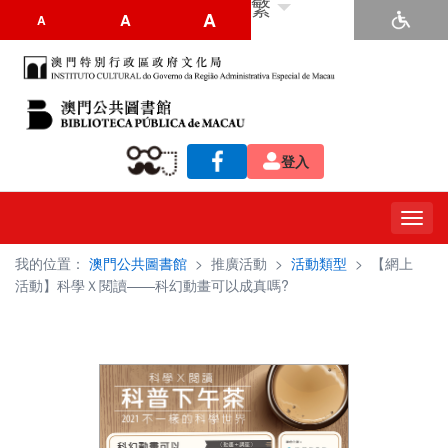
繁
A
A
A
登入
Toggl
navig
我的位置：
澳門公共圖書館
>
推廣活動
>
活動類型
>
【網上
活動】科學Ｘ閱讀——科幻動畫可以成真嗎?