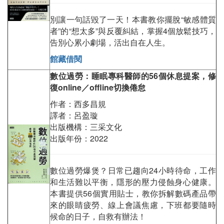
別讓一句話毀了一天！本書教你擺脫“敏感體質
者”的“想太多”與反覆糾結，掌握4個放鬆技巧，
告別心累小劇場，活出自在人生。
館藏借閱
數位過勞：睡眠專科醫師的
56
個休息提案，修
復
online
／
offline
切換倦怠
作者：西多昌規
譯者：呂盈璇
出版機構：三采文化
出版年份：2022
數位過勞爆煲？日常已趨向24小時待命，工作
和生活難以平衡，隱形的壓力侵蝕身心健康。
本書提供56個實用貼士，教你拆解數碼產品帶
來的眼睛疲勞、線上會議焦慮，下班都要隨時
候命的日子，自救有辦法！