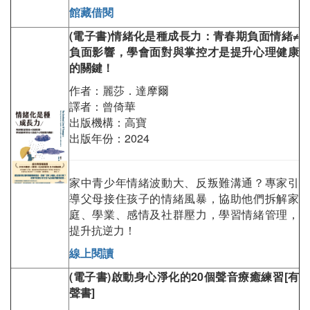
館藏借閱
(
電子書
)
情緒化是種成長力：青春期負面情緒≠
負面影響，學會面對與掌控才是提升心理健康
的關鍵！
作者：麗莎．達摩爾
譯者：曾倚華
出版機構：高寶
出版年份：2024
家中青少年情緒波動大、反叛難溝通？專家引
導父母接住孩子的情緒風暴，協助他們拆解家
庭、學業、感情及社群壓力，學習情緒管理，
提升抗逆力！
線上閱讀
(
電子書
)
啟動身心淨化的
20
個聲音療癒練習
[
有
聲書
]