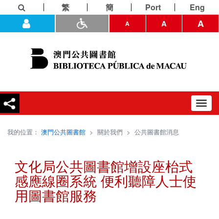
繁
簡
Port
Eng
A
A
A
Toggl
navig
我的位置：
澳門公共圖書館
>
關於我們
>
公共圖書館消息
文化局公共圖書館增設座枱式
感應線圈系統 便利聽障人士使
用圖書館服務