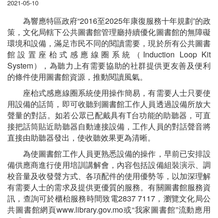
2021-05-10
為響應特區政府“2016至2025年康復服務十年規劃”的政
策，文化局轄下公共圖書館管理廳持續優化圖書館的無障礙
環境和設備，滿足市民不同的閱讀需要，現於所有公共圖書
館設置座枱式感應線圈系統（Induction Loop Kit
System），為聽力上有需要協助的社群提供更友善及便利
的條件使用圖書館資源，推動閱讀風氣。
座枱式感應線圈系統使用操作簡易，有需要人士只要使
用設備的話筒，即可收聽到圖書館工作人員透過設備所放大
聲量的對話。如若公眾已配戴具有T台功能的助聽器，可直
接把話筒貼近助聽器自動連接設備，工作人員的對話聲音將
直接由助聽器發出，使收聽效果更為清晰。
為使圖書館工作人員更熟悉設備的操作，早前已安排設
備供應商進行使用培訓講解會，內容包括設備組裝演示、調
校音量及收發聲方式、各項配件的使用優勢等，以加深理解
有需要人士的需求及提供更優質的服務。有關圖書館服務資
訊，查詢可於櫃枱服務時間致電2837 7117，瀏覽文化局公
共圖書館網頁www.library.gov.mo或“我家圖書館”流動應用